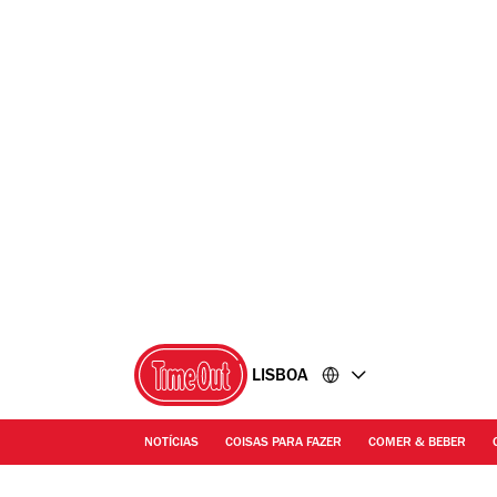
Ir
Ir
para
para
o
o
conteúdo
rodapé
LISBOA
NOTÍCIAS
COISAS PARA FAZER
COMER & BEBER