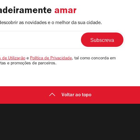
dadeiramente
amar
descobrir as novidades e o melhor da sua cidade.
 de Utilização
e
Política de Privacidade
, tal como concorda em
rtas e promoções de parceiros.
Voltar ao topo