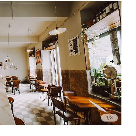
/3
©G