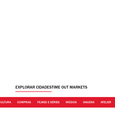
EXPLORAR CIDADES
TIME OUT MARKETS
CULTURA
COMPRAS
FILMES E SÉRIES
MIÚDOS
VIAGENS
ATELIER