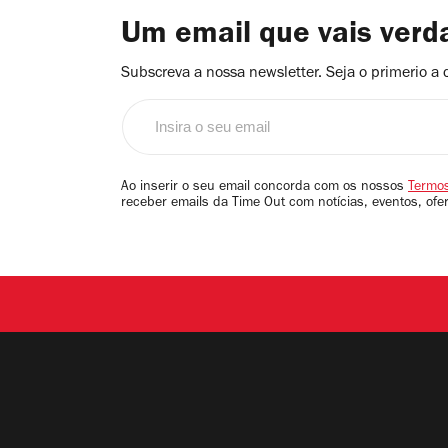
Um email que vais ver
Subscreva a nossa newsletter. Seja o primerio a 
Insira
o
seu
email
Ao inserir o seu email concorda com os nossos
Termos
receber emails da Time Out com notícias, eventos, ofe