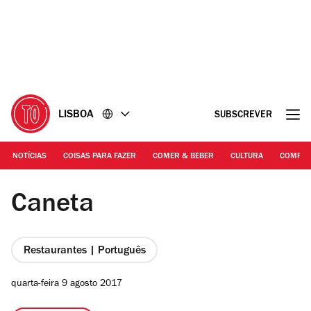
Ir
Ir
para
para
o
o
conteúdo
rodapé
LISBOA
SUBSCREVER
NOTÍCIAS
COISAS PARA FAZER
COMER & BEBER
CULTURA
COMPR
©DR
Caneta
Restaurantes | Português
quarta-feira 9 agosto 2017