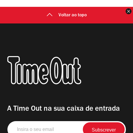
F
Voltar ao topo
A Time Out na sua caixa de entrada
Insira
o