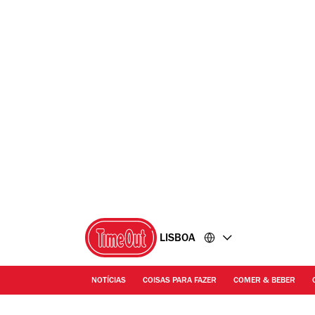
Ir
Ir
para
para
o
o
conteúdo
rodapé
LISBOA
NOTÍCIAS
COISAS PARA FAZER
COMER & BEBER