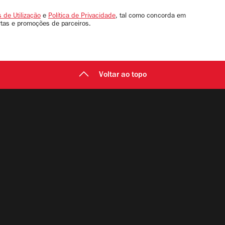
 de Utilização
e
Política de Privacidade
, tal como concorda em
rtas e promoções de parceiros.
Voltar ao topo