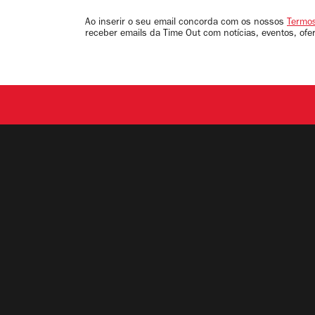
seu
email
Ao inserir o seu email concorda com os nossos
Termos
receber emails da Time Out com notícias, eventos, ofe