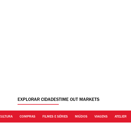
EXPLORAR CIDADES
TIME OUT MARKETS
CULTURA
COMPRAS
FILMES E SÉRIES
MIÚDOS
VIAGENS
ATELIER