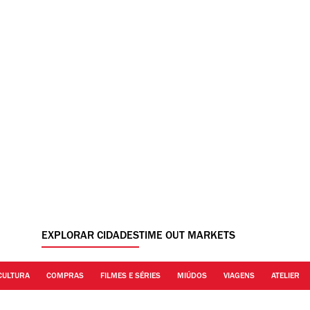
EXPLORAR CIDADES
TIME OUT MARKETS
CULTURA
COMPRAS
FILMES E SÉRIES
MIÚDOS
VIAGENS
ATELIER