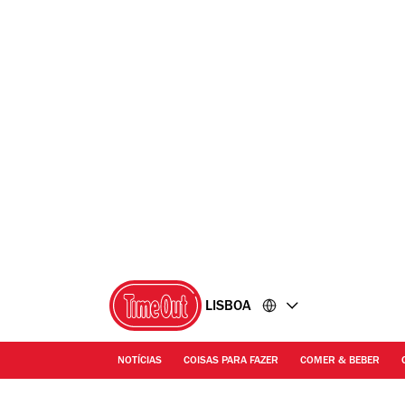
Ir
Ir
para
para
o
o
conteúdo
rodapé
LISBOA
NOTÍCIAS
COISAS PARA FAZER
COMER & BEBER