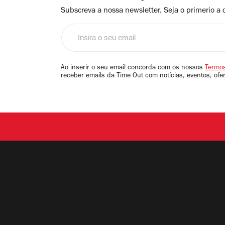
Subscreva a nossa newsletter. Seja o primerio a 
Insira
o
seu
email
Ao inserir o seu email concorda com os nossos
Termos
receber emails da Time Out com notícias, eventos, ofe