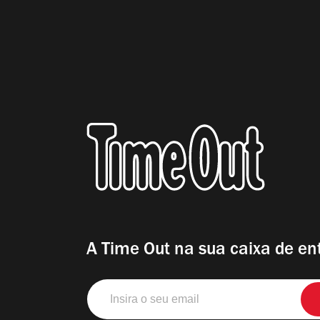
A Time Out na sua caixa de en
Insira
o