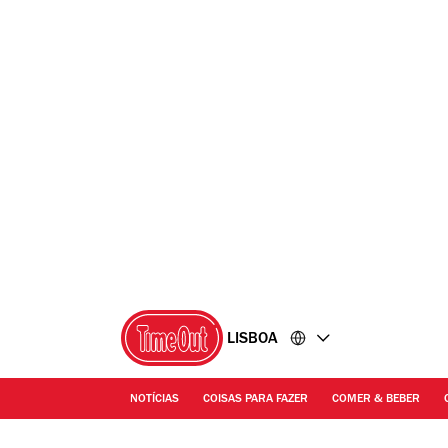
Ir
Ir
para
para
o
o
conteúdo
rodapé
LISBOA
NOTÍCIAS
COISAS PARA FAZER
COMER & BEBER