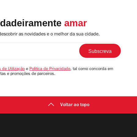
rdadeiramente
amar
descobrir as novidades e o melhor da sua cidade.
 de Utilização
e
Política de Privacidade
, tal como concorda em
rtas e promoções de parceiros.
Voltar ao topo