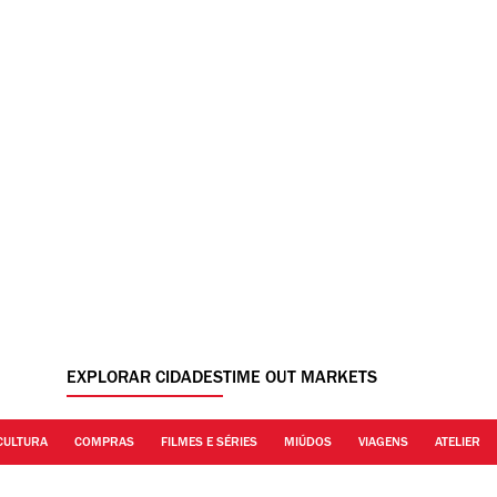
EXPLORAR CIDADES
TIME OUT MARKETS
CULTURA
COMPRAS
FILMES E SÉRIES
MIÚDOS
VIAGENS
ATELIER