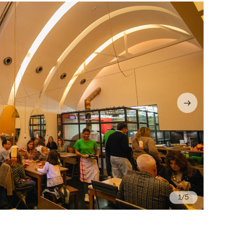
/5
Fo