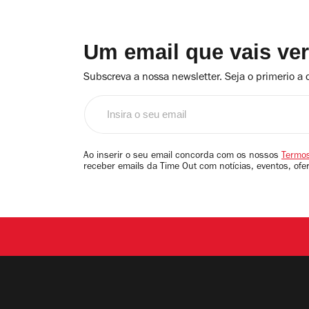
Um email que vais ve
Subscreva a nossa newsletter. Seja o primerio a 
Insira
o
seu
email
Ao inserir o seu email concorda com os nossos
Termos
receber emails da Time Out com notícias, eventos, ofe