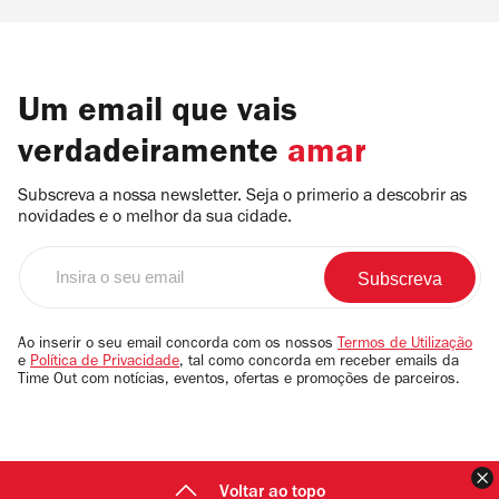
Um email que vais
verdadeiramente
amar
Subscreva a nossa newsletter. Seja o primerio a descobrir as
novidades e o melhor da sua cidade.
Insira
o
seu
email
Ao inserir o seu email concorda com os nossos
Termos de Utilização
e
Política de Privacidade
, tal como concorda em receber emails da
Time Out com notícias, eventos, ofertas e promoções de parceiros.
F
Voltar ao topo