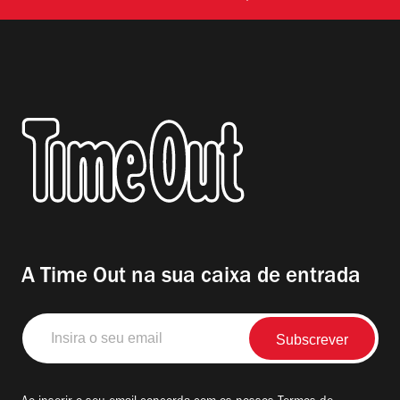
A Time Out na sua caixa de entrada
Insira
o
seu
email