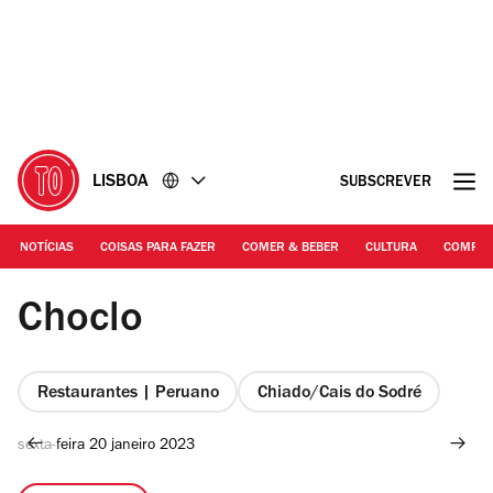
Ir
Ir
para
para
o
o
conteúdo
rodapé
LISBOA
SUBSCREVER
NOTÍCIAS
COISAS PARA FAZER
COMER & BEBER
CULTURA
COMPR
Francisco Romão Pereira
Choclo
Restaurantes | Peruano
Chiado/Cais do Sodré
sexta-feira 20 janeiro 2023