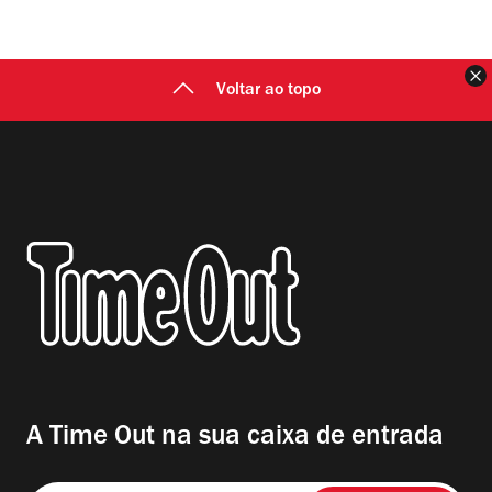
F
Voltar ao topo
A Time Out na sua caixa de entrada