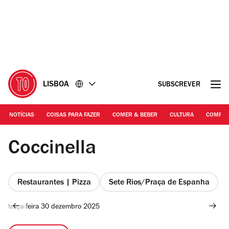
Ir
Ir
para
para
o
o
conteúdo
rodapé
LISBOA
SUBSCREVER
NOTÍCIAS
COISAS PARA FAZER
COMER & BEBER
CULTURA
COMPR
Rita Chantre | Joana Paramés, à porta da Coccinella
Coccinella
Restaurantes | Pizza
Sete Rios/Praça de Espanha
terça-feira 30 dezembro 2025