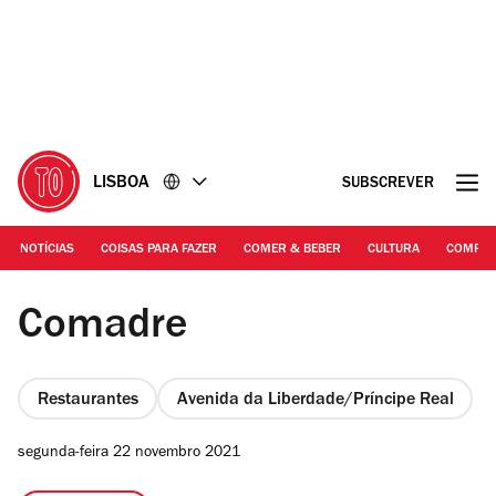
Ir
Ir
para
para
o
o
conteúdo
rodapé
LISBOA
SUBSCREVER
NOTÍCIAS
COISAS PARA FAZER
COMER & BEBER
CULTURA
COMPR
Gabriell Vieira
Comadre
Restaurantes
Avenida da Liberdade/Príncipe Real
segunda-feira 22 novembro 2021