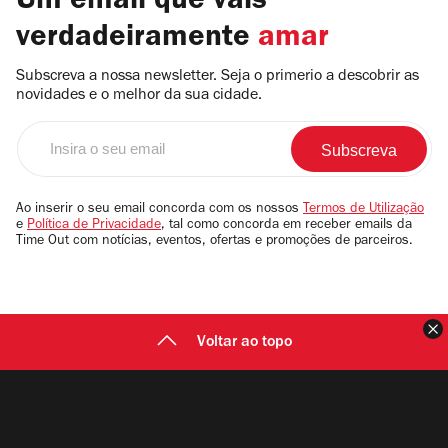
Um email que vais
verdadeiramente
amar
Subscreva a nossa newsletter. Seja o primerio a descobrir as
novidades e o melhor da sua cidade.
Insira
o
seu
email
Ao inserir o seu email concorda com os nossos
Termos de Utilização
e
Política de Privacidade
, tal como concorda em receber emails da
Time Out com notícias, eventos, ofertas e promoções de parceiros.
F
Voltar ao topo