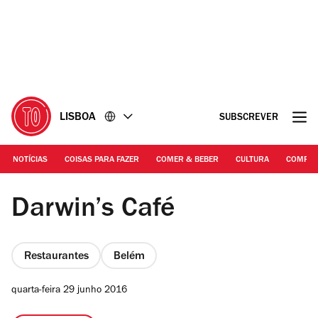
Ir
Ir
para
para
o
o
conteúdo
rodapé
LISBOA
SUBSCREVER
NOTÍCIAS
COISAS PARA FAZER
COMER & BEBER
CULTURA
COMPR
©DR
Darwin’s Café
Restaurantes
Belém
quarta-feira 29 junho 2016