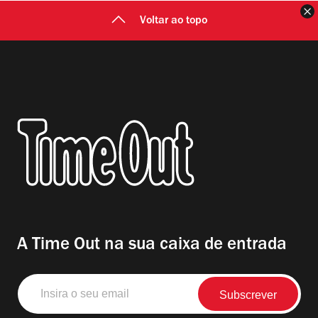
F
Voltar ao topo
A Time Out na sua caixa de entrada
Insira
o
seu