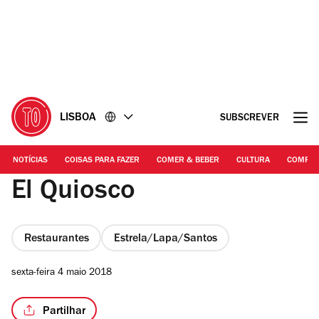
Ir
Ir
para
para
o
o
conteúdo
rodapé
LISBOA
SUBSCREVER
NOTÍCIAS
COISAS PARA FAZER
COMER & BEBER
CULTURA
COMPR
El Quiosco
Restaurantes
Estrela/Lapa/Santos
sexta-feira 4 maio 2018
Partilhar