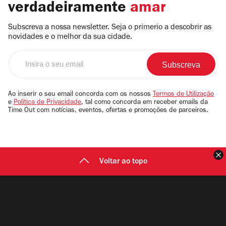
verdadeiramente
amar
Subscreva a nossa newsletter. Seja o primerio a descobrir as
novidades e o melhor da sua cidade.
Insira
o
seu
email
Ao inserir o seu email concorda com os nossos
Termos de Utilização
e
Política de Privacidade
, tal como concorda em receber emails da
Time Out com notícias, eventos, ofertas e promoções de parceiros.
F
Voltar ao topo