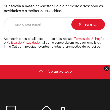
Subscreva a nossa newsletter. Seja o primerio a descobrir as
novidades e o melhor da sua cidade.
Insira
o
seu
email
Ao inserir o seu email concorda com os nossos
Termos de Utilização
e
Política de Privacidade
, tal como concorda em receber emails da
Time Out com notícias, eventos, ofertas e promoções de parceiros.
F
Voltar ao topo