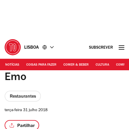
Ir
Ir
para
para
o
o
conteúdo
rodapé
LISBOA
SUBSCREVER
NOTÍCIAS
COISAS PARA FAZER
COMER & BEBER
CULTURA
COMPR
Emo
Restaurantes
terça-feira 31 julho 2018
Partilhar