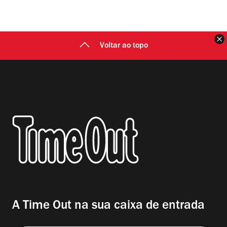
F
Voltar ao topo
A Time Out na sua caixa de entrada