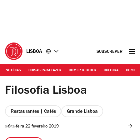
Ir
Ir
para
para
o
o
conteúdo
rodapé
LISBOA
SUBSCREVER
NOTÍCIAS
COISAS PARA FAZER
COMER & BEBER
CULTURA
COMPR
Duarte Drago
Filosofia Lisboa
Restaurantes | Cafés
Grande Lisboa
sexta-feira 22 fevereiro 2019