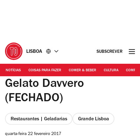
Ir
Ir
para
para
o
o
conteúdo
rodapé
LISBOA
SUBSCREVER
NOTÍCIAS
COISAS PARA FAZER
COMER & BEBER
CULTURA
COMPR
Gelato Davvero
(FECHADO)
Restaurantes | Geladarias
Grande Lisboa
quarta-feira 22 fevereiro 2017