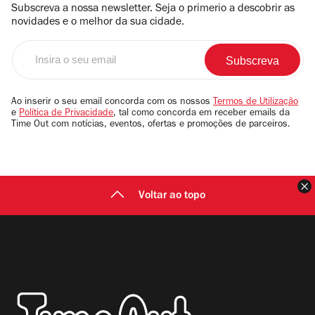
Subscreva a nossa newsletter. Seja o primerio a descobrir as
novidades e o melhor da sua cidade.
Insira
o
seu
email
Ao inserir o seu email concorda com os nossos
Termos de Utilização
e
Política de Privacidade
, tal como concorda em receber emails da
Time Out com notícias, eventos, ofertas e promoções de parceiros.
F
Voltar ao topo