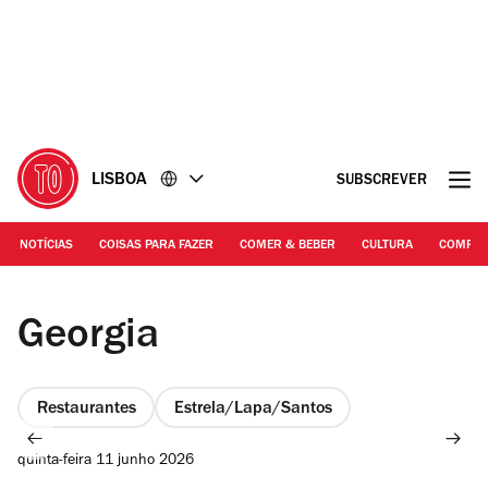
Ir
Ir
para
para
o
o
conteúdo
rodapé
LISBOA
SUBSCREVER
NOTÍCIAS
COISAS PARA FAZER
COMER & BEBER
CULTURA
COMPR
Rita Chantre | Georgia
Georgia
Restaurantes
Estrela/Lapa/Santos
quinta-feira 11 junho 2026