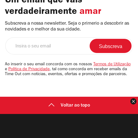
Um email que vais
verdadeiramente
amar
Subscreva a nossa newsletter. Seja o primerio a descobrir as
novidades e o melhor da sua cidade.
Insira
o
seu
email
Ao inserir o seu email concorda com os nossos
Termos de Utilização
e
Política de Privacidade
, tal como concorda em receber emails da
Time Out com notícias, eventos, ofertas e promoções de parceiros.
F
Voltar ao topo