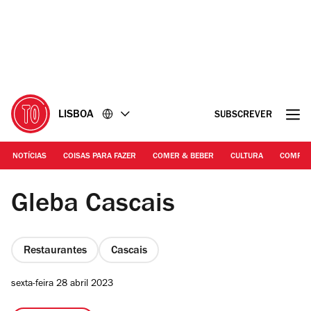
Ir
Ir
para
para
o
o
conteúdo
rodapé
LISBOA
SUBSCREVER
NOTÍCIAS
COISAS PARA FAZER
COMER & BEBER
CULTURA
COMPR
Francisco Romão Pereira
Gleba Cascais
Restaurantes
Cascais
sexta-feira 28 abril 2023