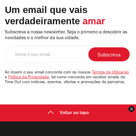
Um email que vais
verdadeiramente
amar
Subscreva a nossa newsletter. Seja o primerio a descobrir as
novidades e o melhor da sua cidade.
Insira
o
seu
email
Ao inserir o seu email concorda com os nossos
Termos de Utilização
e
Política de Privacidade
, tal como concorda em receber emails da
Time Out com notícias, eventos, ofertas e promoções de parceiros.
F
Voltar ao topo