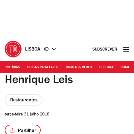
Ir
Ir
para
para
o
o
conteúdo
rodapé
LISBOA
SUBSCREVER
NOTÍCIAS
COISAS PARA FAZER
COMER & BEBER
CULTURA
COMPR
Henrique Leis
Restaurantes
terça-feira 31 julho 2018
Partilhar