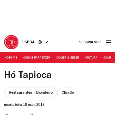
Ir
Ir
para
para
o
o
conteúdo
rodapé
LISBOA
SUBSCREVER
NOTÍCIAS
COISAS PARA FAZER
COMER & BEBER
CULTURA
COMPR
Arlindo Camacho
Hó Tapioca
Restaurantes | Brasileiro
Chiado
quarta-feira 16 maio 2018