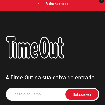
F
Voltar ao topo
A Time Out na sua caixa de entrada
Insira
o
seu