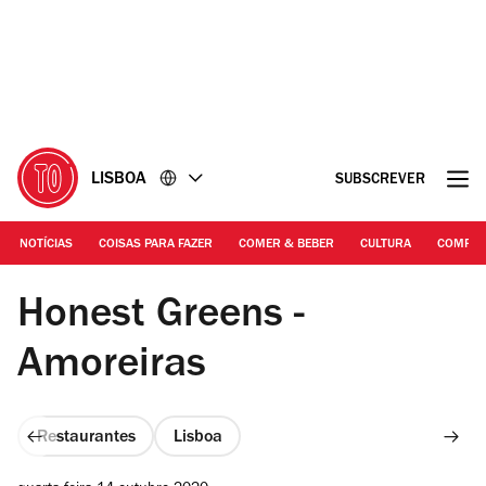
Ir
Ir
para
para
o
o
conteúdo
rodapé
LISBOA
SUBSCREVER
NOTÍCIAS
COISAS PARA FAZER
COMER & BEBER
CULTURA
COMPR
Gabriell Vieira
Honest Greens -
Amoreiras
Restaurantes
Lisboa