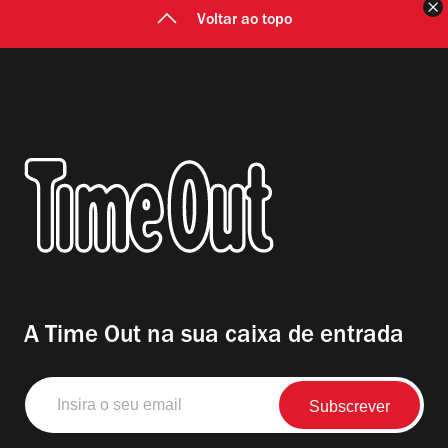
F
Voltar ao topo
A Time Out na sua caixa de entrada
Insira
o
seu