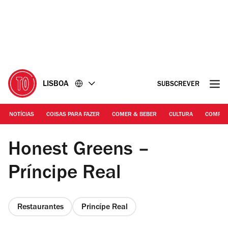
Ir
Ir
para
para
o
o
conteúdo
rodapé
LISBOA
SUBSCREVER
NOTÍCIAS
COISAS PARA FAZER
COMER & BEBER
CULTURA
COMPR
Hugo Nogueira
Honest Greens –
Príncipe Real
Restaurantes
Princípe Real