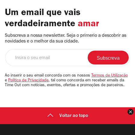
Um email que vais
verdadeiramente
amar
Subscreva a nossa newsletter. Seja o primerio a descobrir as
novidades e o melhor da sua cidade.
Insira
o
seu
email
Ao inserir o seu email concorda com os nossos
Termos de Utilização
e
Política de Privacidade
, tal como concorda em receber emails da
Time Out com notícias, eventos, ofertas e promoções de parceiros.
F
Voltar ao topo