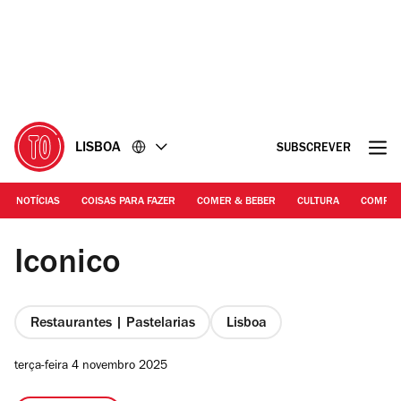
Ir
Ir
para
para
o
o
conteúdo
rodapé
LISBOA
SUBSCREVER
NOTÍCIAS
COISAS PARA FAZER
COMER & BEBER
CULTURA
COMPR
Rita Chantre | O interior do Iconico
Iconico
Restaurantes | Pastelarias
Lisboa
terça-feira 4 novembro 2025