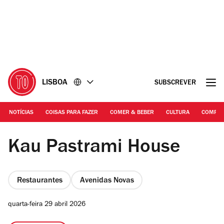
Ir
Ir
para
para
o
o
conteúdo
rodapé
LISBOA
SUBSCREVER
NOTÍCIAS
COISAS PARA FAZER
COMER & BEBER
CULTURA
COMPR
razzuvaeva | Sandes de Pastrami
Kau Pastrami House
Restaurantes
Avenidas Novas
quarta-feira 29 abril 2026