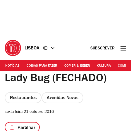
Ir
Ir
para
para
o
o
conteúdo
rodapé
LISBOA
SUBSCREVER
NOTÍCIAS
COISAS PARA FAZER
COMER & BEBER
CULTURA
COMPR
Lady Bug (FECHADO)
Restaurantes
Avenidas Novas
sexta-feira 21 outubro 2016
Partilhar