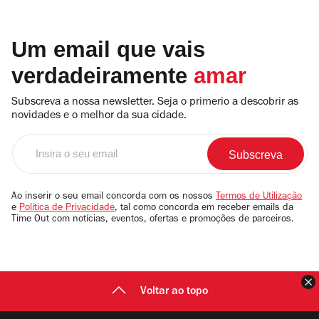
Um email que vais
verdadeiramente
amar
Subscreva a nossa newsletter. Seja o primerio a descobrir as
novidades e o melhor da sua cidade.
Insira
o
seu
email
Ao inserir o seu email concorda com os nossos
Termos de Utilização
e
Política de Privacidade
, tal como concorda em receber emails da
Time Out com notícias, eventos, ofertas e promoções de parceiros.
F
Voltar ao topo