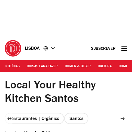
Ir
Ir
para
para
o
o
conteúdo
rodapé
LISBOA
SUBSCREVER
NOTÍCIAS
COISAS PARA FAZER
COMER & BEBER
CULTURA
COMPR
©Luís Ferraz
Local Your Healthy
Kitchen Santos
Restaurantes | Orgânico
Santos