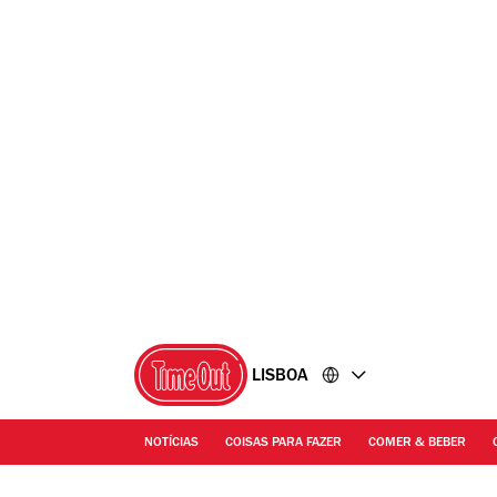
Ir
Ir
para
para
o
o
conteúdo
rodapé
LISBOA
NOTÍCIAS
COISAS PARA FAZER
COMER & BEBER