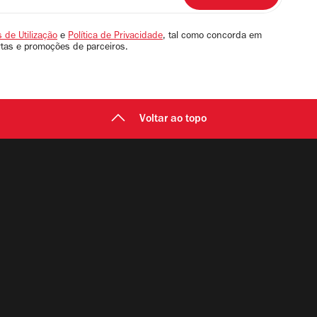
 de Utilização
e
Política de Privacidade
, tal como concorda em
rtas e promoções de parceiros.
Voltar ao topo