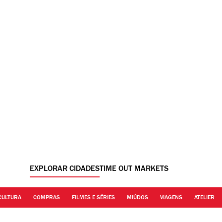
EXPLORAR CIDADES
TIME OUT MARKETS
CULTURA
COMPRAS
FILMES E SÉRIES
MIÚDOS
VIAGENS
ATELIER