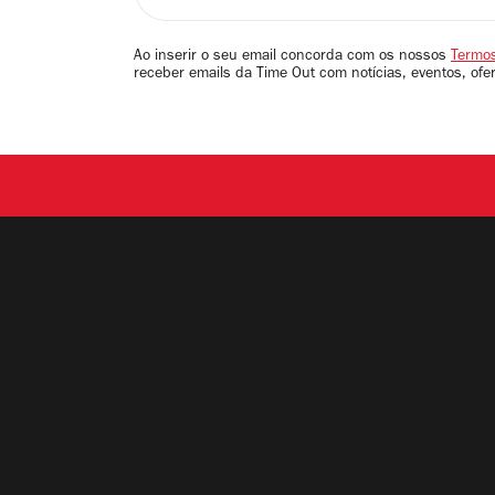
seu
email
Ao inserir o seu email concorda com os nossos
Termos
receber emails da Time Out com notícias, eventos, ofe