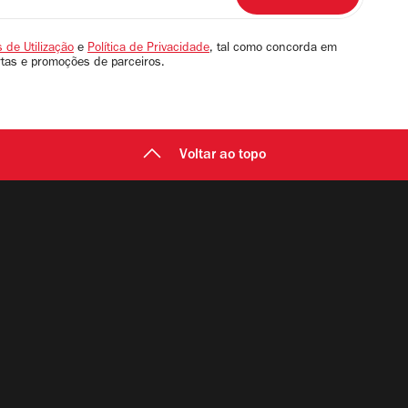
 de Utilização
e
Política de Privacidade
, tal como concorda em
rtas e promoções de parceiros.
Voltar ao topo