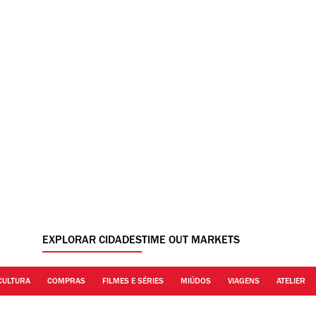
EXPLORAR CIDADES
TIME OUT MARKETS
CULTURA
COMPRAS
FILMES E SÉRIES
MIÚDOS
VIAGENS
ATELIER