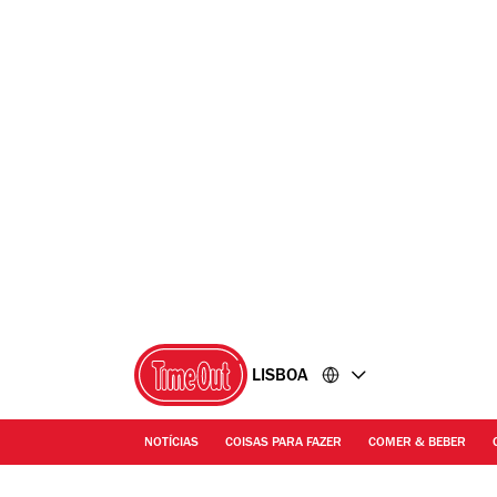
Ir
Ir
para
para
o
o
conteúdo
rodapé
LISBOA
NOTÍCIAS
COISAS PARA FAZER
COMER & BEBER