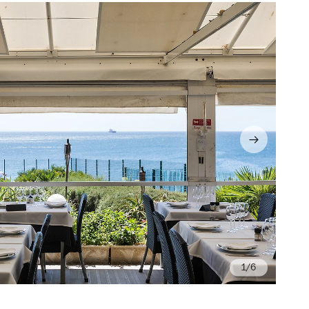
/6
Fo