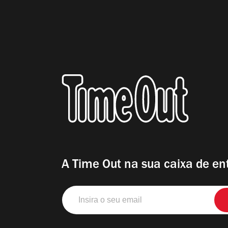
A Time Out na sua caixa de en
Insira
o
seu