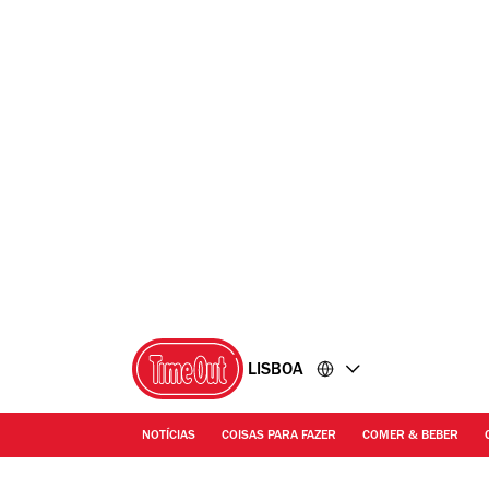
Ir
Ir
para
para
o
o
conteúdo
rodapé
LISBOA
NOTÍCIAS
COISAS PARA FAZER
COMER & BEBER