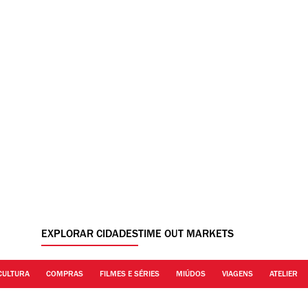
EXPLORAR CIDADES
TIME OUT MARKETS
CULTURA
COMPRAS
FILMES E SÉRIES
MIÚDOS
VIAGENS
ATELIER