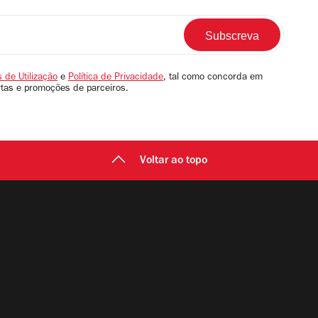
 de Utilização
e
Política de Privacidade
, tal como concorda em
rtas e promoções de parceiros.
Voltar ao topo