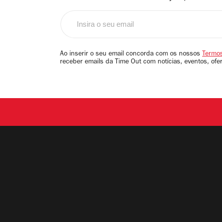
Insira
o
seu
email
Ao inserir o seu email concorda com os nossos
Termos
receber emails da Time Out com notícias, eventos, ofe