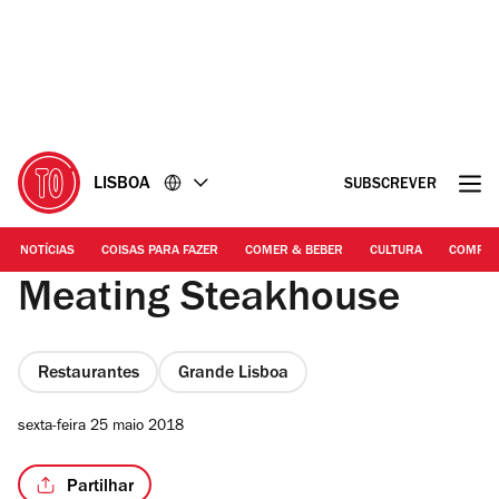
Ir
Ir
para
para
o
o
conteúdo
rodapé
LISBOA
SUBSCREVER
NOTÍCIAS
COISAS PARA FAZER
COMER & BEBER
CULTURA
COMPR
Meating Steakhouse
Restaurantes
Grande Lisboa
sexta-feira 25 maio 2018
Partilhar