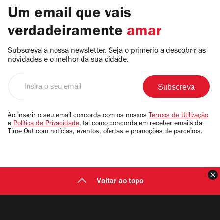
Um email que vais
verdadeiramente
amar
Subscreva a nossa newsletter. Seja o primerio a descobrir as
novidades e o melhor da sua cidade.
Insira
o
seu
email
Ao inserir o seu email concorda com os nossos
Termos de Utilização
e
Política de Privacidade
, tal como concorda em receber emails da
Time Out com notícias, eventos, ofertas e promoções de parceiros.
F
Voltar ao topo