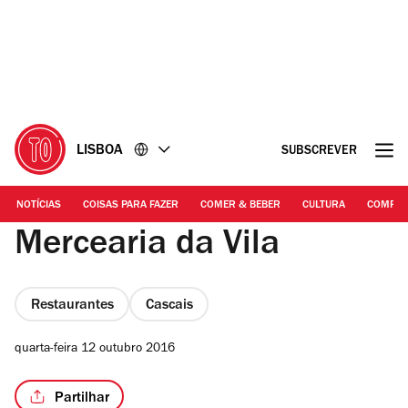
Ir
Ir
para
para
o
o
conteúdo
rodapé
LISBOA
SUBSCREVER
NOTÍCIAS
COISAS PARA FAZER
COMER & BEBER
CULTURA
COMPR
Mercearia da Vila
Restaurantes
Cascais
quarta-feira 12 outubro 2016
Partilhar