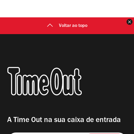
F
Voltar ao topo
A Time Out na sua caixa de entrada