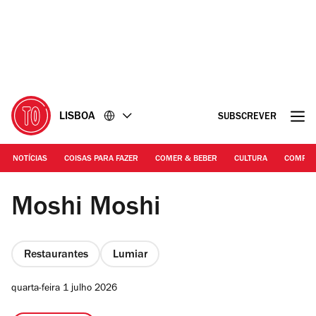
Ir
Ir
para
para
o
o
conteúdo
rodapé
LISBOA
SUBSCREVER
NOTÍCIAS
COISAS PARA FAZER
COMER & BEBER
CULTURA
COMPR
Rita Chantre | Moshi Moshi
Moshi Moshi
Restaurantes
Lumiar
quarta-feira 1 julho 2026