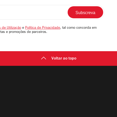
 de Utilização
e
Política de Privacidade
, tal como concorda em
rtas e promoções de parceiros.
Voltar ao topo