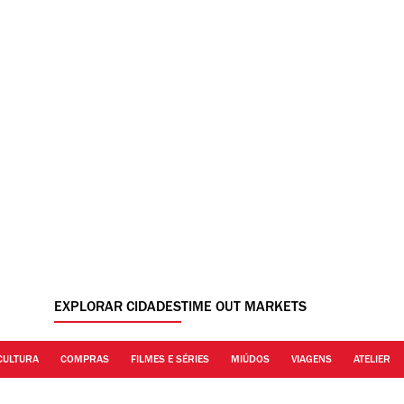
EXPLORAR CIDADES
TIME OUT MARKETS
CULTURA
COMPRAS
FILMES E SÉRIES
MIÚDOS
VIAGENS
ATELIER