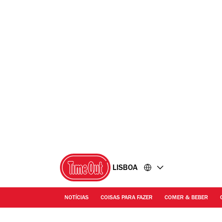
Ir
Ir
para
para
o
o
conteúdo
rodapé
LISBOA
NOTÍCIAS
COISAS PARA FAZER
COMER & BEBER