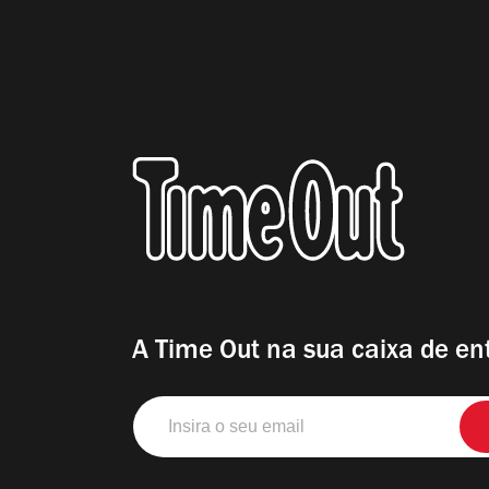
A Time Out na sua caixa de en
Insira
o
seu
email