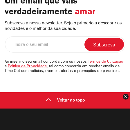
Um email que vais
verdadeiramente
amar
Subscreva a nossa newsletter. Seja o primerio a descobrir as
novidades e o melhor da sua cidade.
Insira
o
seu
email
Ao inserir o seu email concorda com os nossos
Termos de Utilização
e
Política de Privacidade
, tal como concorda em receber emails da
Time Out com notícias, eventos, ofertas e promoções de parceiros.
F
Voltar ao topo