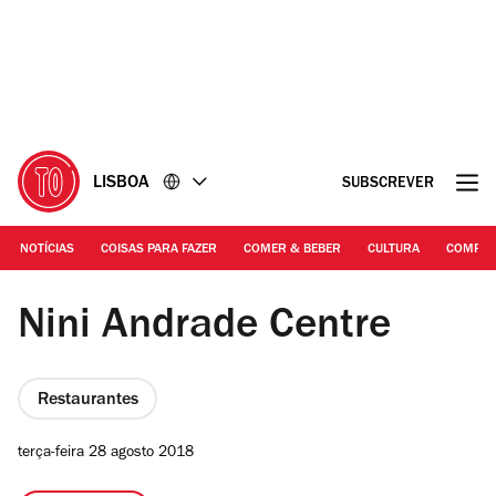
Ir
Ir
para
para
o
o
conteúdo
rodapé
LISBOA
SUBSCREVER
NOTÍCIAS
COISAS PARA FAZER
COMER & BEBER
CULTURA
COMPR
D.R. | Nini Andrade Centre
Nini Andrade Centre
Restaurantes
terça-feira 28 agosto 2018