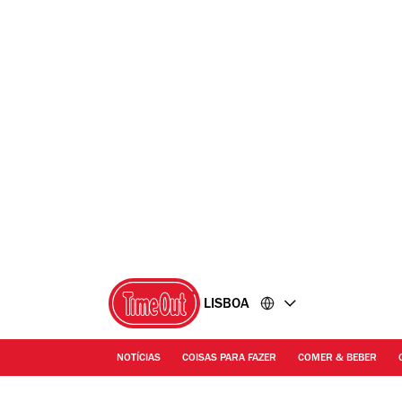
Ir
Ir
para
para
o
o
conteúdo
rodapé
LISBOA
NOTÍCIAS
COISAS PARA FAZER
COMER & BEBER