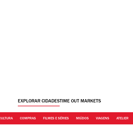
EXPLORAR CIDADES
TIME OUT MARKETS
CULTURA
COMPRAS
FILMES E SÉRIES
MIÚDOS
VIAGENS
ATELIER