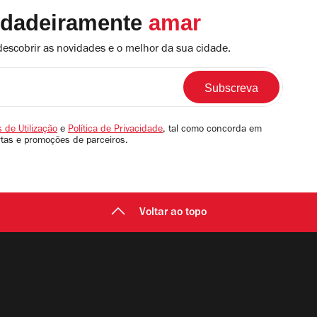
rdadeiramente
amar
descobrir as novidades e o melhor da sua cidade.
 de Utilização
e
Política de Privacidade
, tal como concorda em
rtas e promoções de parceiros.
Voltar ao topo