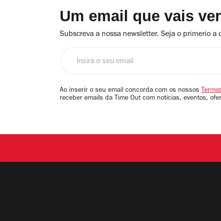
Um email que vais ve
Subscreva a nossa newsletter. Seja o primerio a 
Insira
o
seu
email
Ao inserir o seu email concorda com os nossos
Termos
receber emails da Time Out com notícias, eventos, ofe