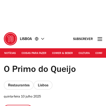
Ir
Ir
para
para
o
o
conteúdo
rodapé
LISBOA
SUBSCREVER
NOTÍCIAS
COISAS PARA FAZER
COMER & BEBER
CULTURA
COMPR
RITA CHANTRE
O Primo do Queijo
Restaurantes
Lisboa
quinta-feira 10 julho 2025