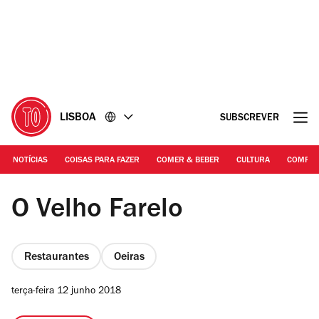
Ir
Ir
para
para
o
o
conteúdo
rodapé
LISBOA
SUBSCREVER
NOTÍCIAS
COISAS PARA FAZER
COMER & BEBER
CULTURA
COMPR
DR | O Velho Farelo
O Velho Farelo
Restaurantes
Oeiras
terça-feira 12 junho 2018