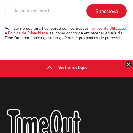
Insira
o
seu
email
Ao inserir o seu email concorda com os nossos
Termos de Utilização
e
Política de Privacidade
, tal como concorda em receber emails da
Time Out com notícias, eventos, ofertas e promoções de parceiros.
F
Voltar ao topo