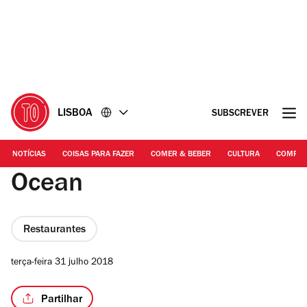
Ir
Ir
para
para
o
o
conteúdo
rodapé
LISBOA
SUBSCREVER
NOTÍCIAS
COISAS PARA FAZER
COMER & BEBER
CULTURA
COMPR
Ocean
Restaurantes
terça-feira 31 julho 2018
Partilhar