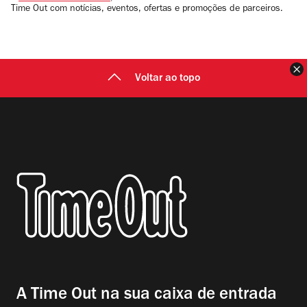
Time Out com notícias, eventos, ofertas e promoções de parceiros.
F
Voltar ao topo
A Time Out na sua caixa de entrada