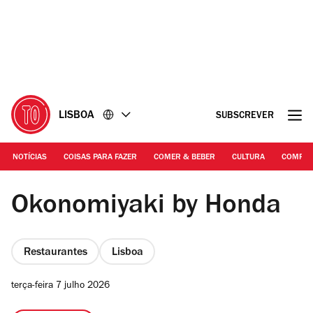
Ir
Ir
para
para
o
o
conteúdo
rodapé
LISBOA
SUBSCREVER
NOTÍCIAS
COISAS PARA FAZER
COMER & BEBER
CULTURA
COMPR
Rita Chantre
Okonomiyaki by Honda
Restaurantes
Lisboa
terça-feira 7 julho 2026