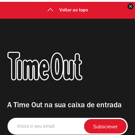
F
Voltar ao topo
A Time Out na sua caixa de entrada
Insira
o