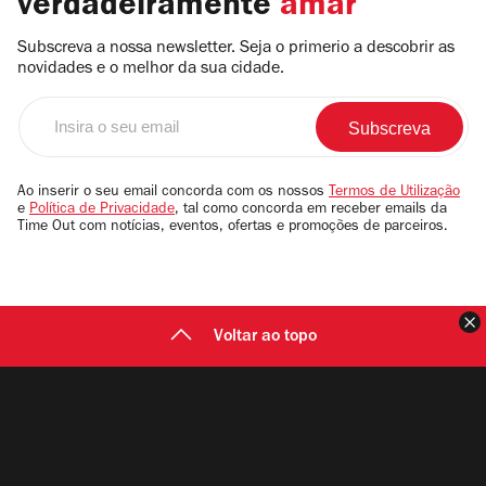
verdadeiramente
amar
Subscreva a nossa newsletter. Seja o primerio a descobrir as
novidades e o melhor da sua cidade.
Insira
o
seu
email
Ao inserir o seu email concorda com os nossos
Termos de Utilização
e
Política de Privacidade
, tal como concorda em receber emails da
Time Out com notícias, eventos, ofertas e promoções de parceiros.
F
Voltar ao topo