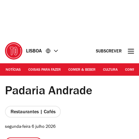
Ir
Ir
para
para
o
o
conteúdo
rodapé
LISBOA
SUBSCREVER
NOTÍCIAS
COISAS PARA FAZER
COMER & BEBER
CULTURA
COMPR
DR | Padaria Andrade
Padaria Andrade
Restaurantes | Cafés
segunda-feira 6 julho 2026