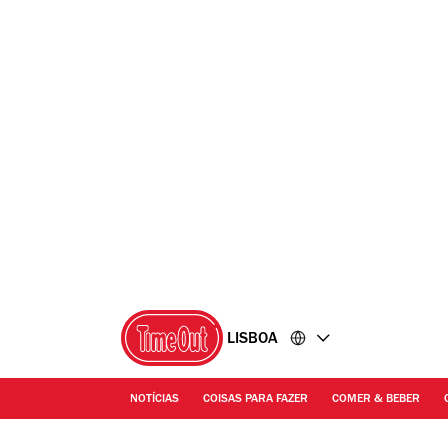
Ir
Ir
para
para
o
o
conteúdo
rodapé
LISBOA
NOTÍCIAS
COISAS PARA FAZER
COMER & BEBER