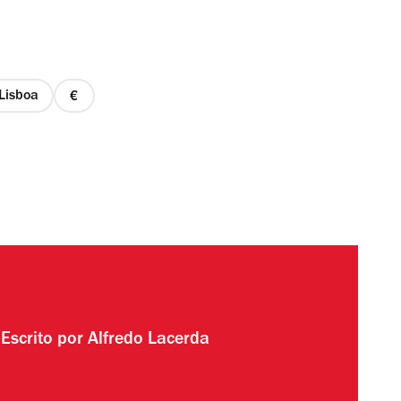
Lisboa
preço
1
de
4
Escrito por
Alfredo Lacerda