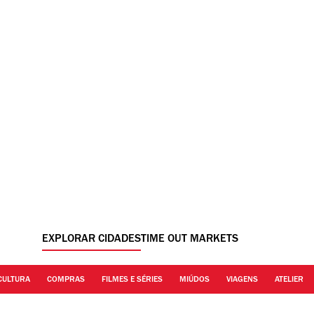
EXPLORAR CIDADES
TIME OUT MARKETS
CULTURA
COMPRAS
FILMES E SÉRIES
MIÚDOS
VIAGENS
ATELIER