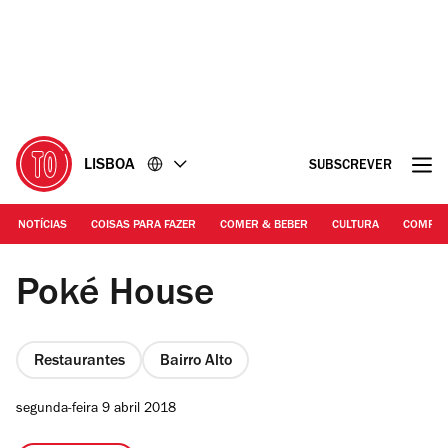
Ir
Ir
para
para
o
o
conteúdo
rodapé
LISBOA
SUBSCREVER
NOTÍCIAS
COISAS PARA FAZER
COMER & BEBER
CULTURA
COMPR
Fotografia: Arlindo Camacho
Poké House
Restaurantes
Bairro Alto
segunda-feira 9 abril 2018