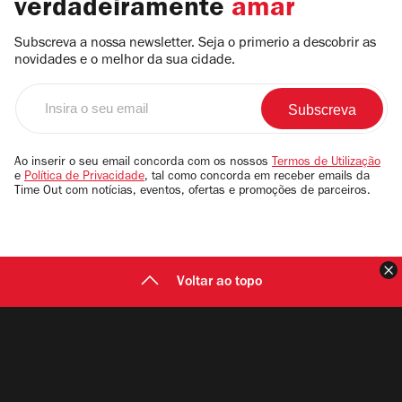
verdadeiramente
amar
Subscreva a nossa newsletter. Seja o primerio a descobrir as
novidades e o melhor da sua cidade.
Insira
o
seu
email
Ao inserir o seu email concorda com os nossos
Termos de Utilização
e
Política de Privacidade
, tal como concorda em receber emails da
Time Out com notícias, eventos, ofertas e promoções de parceiros.
F
Voltar ao topo