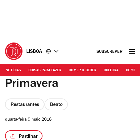
Ir
Ir
para
para
o
o
conteúdo
rodapé
LISBOA
SUBSCREVER
NOTÍCIAS
COISAS PARA FAZER
COMER & BEBER
CULTURA
COMPR
Primavera
Restaurantes
Beato
quarta-feira 9 maio 2018
Partilhar