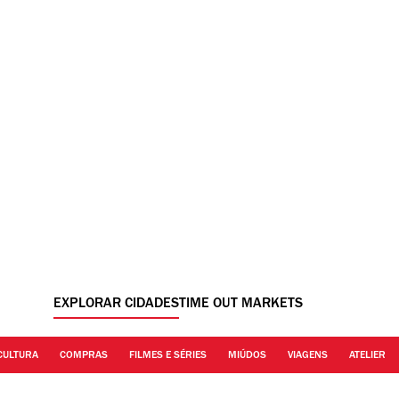
EXPLORAR CIDADES
TIME OUT MARKETS
CULTURA
COMPRAS
FILMES E SÉRIES
MIÚDOS
VIAGENS
ATELIER