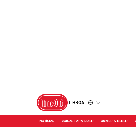
Ir
Ir
para
para
o
o
conteúdo
rodapé
LISBOA
NOTÍCIAS
COISAS PARA FAZER
COMER & BEBER