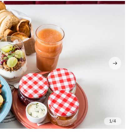
/4
Fo