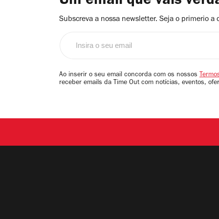
Um email que vais ver
Subscreva a nossa newsletter. Seja o primerio a 
Insira
o
seu
email
Ao inserir o seu email concorda com os nossos
Termos
receber emails da Time Out com notícias, eventos, ofe