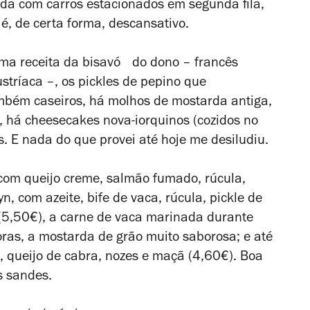
da com carros estacionados em segunda fila,
é, de certa forma, descansativo.
uma receita da bisavó do dono – francês
tríaca –, os pickles de pepino que
ém caseiros, há molhos de mostarda antiga,
 há cheesecakes nova-iorquinos (cozidos no
’s. E nada do que provei até hoje me desiludiu.
com queijo creme, salmão fumado, rúcula,
n, com azeite, bife de vaca, rúcula, pickle de
5,50€), a carne de vaca marinada durante
oras, a mostarda de grão muito saborosa; e até
, queijo de cabra, nozes e maçã (4,60€). Boa
 sandes.