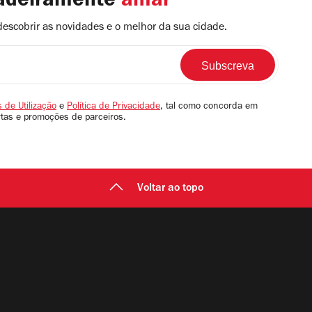
dadeiramente
amar
descobrir as novidades e o melhor da sua cidade.
 de Utilização
e
Política de Privacidade
, tal como concorda em
rtas e promoções de parceiros.
Voltar ao topo