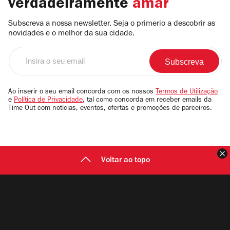
verdadeiramente
amar
Subscreva a nossa newsletter. Seja o primerio a descobrir as
novidades e o melhor da sua cidade.
Insira
o
seu
email
Ao inserir o seu email concorda com os nossos
Termos de Utilização
e
Política de Privacidade
, tal como concorda em receber emails da
Time Out com notícias, eventos, ofertas e promoções de parceiros.
F
Voltar ao topo