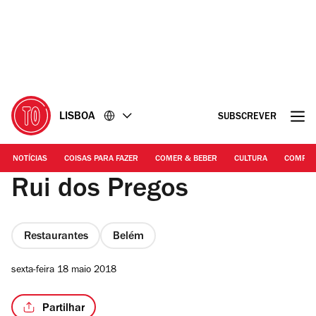
Ir
Ir
para
para
o
o
conteúdo
rodapé
LISBOA
SUBSCREVER
NOTÍCIAS
COISAS PARA FAZER
COMER & BEBER
CULTURA
COMPR
Rui dos Pregos
Restaurantes
Belém
sexta-feira 18 maio 2018
Partilhar