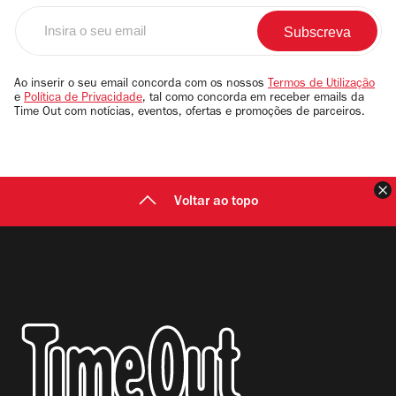
Insira
o
seu
email
Ao inserir o seu email concorda com os nossos
Termos de Utilização
e
Política de Privacidade
, tal como concorda em receber emails da
Time Out com notícias, eventos, ofertas e promoções de parceiros.
F
Voltar ao topo