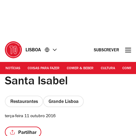
Ir
Ir
para
para
o
o
conteúdo
rodapé
LISBOA
SUBSCREVER
NOTÍCIAS
COISAS PARA FAZER
COMER & BEBER
CULTURA
COMPR
Santa Isabel
Restaurantes
Grande Lisboa
terça-feira 11 outubro 2016
Partilhar