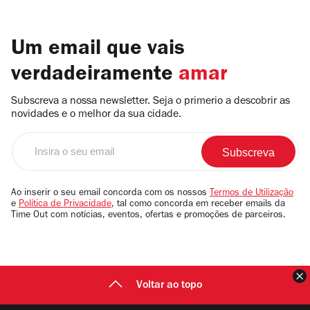
Um email que vais
verdadeiramente
amar
Subscreva a nossa newsletter. Seja o primerio a descobrir as
novidades e o melhor da sua cidade.
Insira
o
seu
email
Ao inserir o seu email concorda com os nossos
Termos de Utilização
e
Política de Privacidade
, tal como concorda em receber emails da
Time Out com notícias, eventos, ofertas e promoções de parceiros.
F
Voltar ao topo