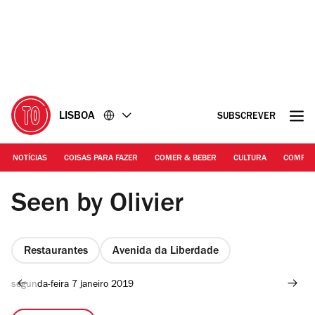
Ir
Ir
para
para
o
o
conteúdo
rodapé
LISBOA
SUBSCREVER
NOTÍCIAS
COISAS PARA FAZER
COMER & BEBER
CULTURA
COMPR
©DR
Seen by Olivier
Restaurantes
Avenida da Liberdade
segunda-feira 7 janeiro 2019