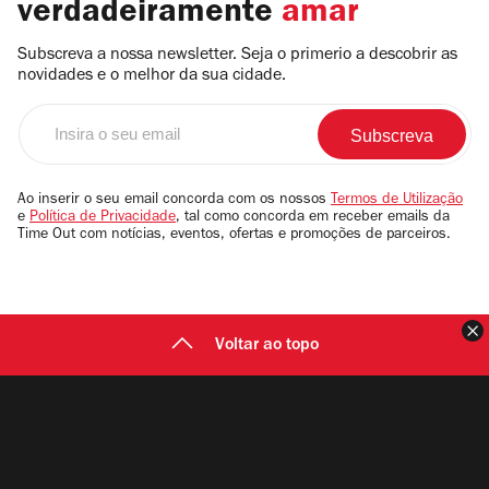
verdadeiramente
amar
Subscreva a nossa newsletter. Seja o primerio a descobrir as
novidades e o melhor da sua cidade.
Insira
o
seu
email
Ao inserir o seu email concorda com os nossos
Termos de Utilização
e
Política de Privacidade
, tal como concorda em receber emails da
Time Out com notícias, eventos, ofertas e promoções de parceiros.
F
Voltar ao topo