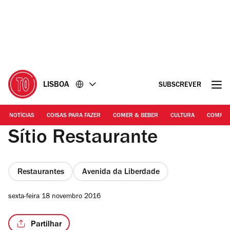
Ir
Ir
para
para
o
o
conteúdo
rodapé
LISBOA
SUBSCREVER
NOTÍCIAS
COISAS PARA FAZER
COMER & BEBER
CULTURA
COMPR
Sítio Restaurante
Restaurantes
Avenida da Liberdade
sexta-feira 18 novembro 2016
Partilhar