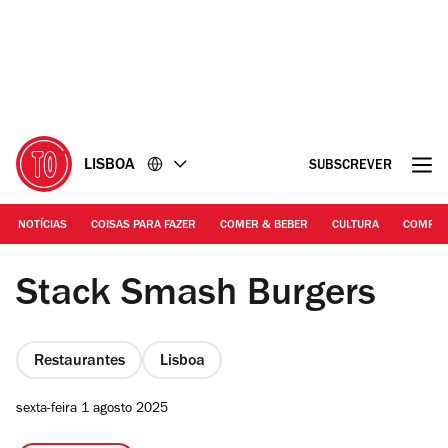
Ir
Ir
para
para
o
o
conteúdo
rodapé
LISBOA
SUBSCREVER
NOTÍCIAS
COISAS PARA FAZER
COMER & BEBER
CULTURA
COMPR
Rita Chantre | Stack Smash Burgers
Stack Smash Burgers
Restaurantes
Lisboa
sexta-feira 1 agosto 2025