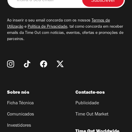
o
seu
email
Ao inserir o seu email concorda com os nossos
Termos de
Utilização
e
Política de Privacidade
, tal como concorda em receber
emails da Time Out com notícias, eventos, ofertas e promoções de
parceiros.
Sobre nós
Contacte-nos
Ficha Técnica
Publicidade
Comunicados
Time Out Market
Investidores
Time Out Worldwide