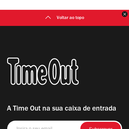
F
Voltar ao topo
A Time Out na sua caixa de entrada
Insira