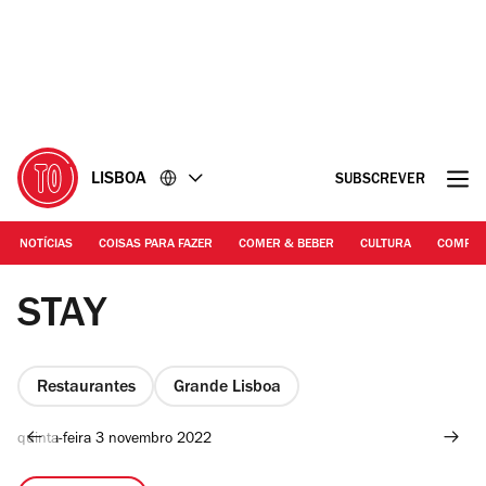
Ir
Ir
para
para
o
o
conteúdo
rodapé
LISBOA
SUBSCREVER
NOTÍCIAS
COISAS PARA FAZER
COMER & BEBER
CULTURA
COMPR
Francisco Romão Pereira
STAY
Restaurantes
Grande Lisboa
quinta-feira 3 novembro 2022