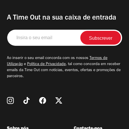
A Time Out na sua caixa de entrada
Insira
o
seu
email
Ao inserir o seu email concorda com os nossos
Termos de
Utilização
e
Política de Privacidade
, tal como concorda em receber
emails da Time Out com notícias, eventos, ofertas e promoções de
parceiros.
Sobre nós
Contacte-nos