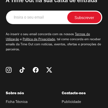
A Time Out na sua caixa de entrada
Insira
o
seu
email
Ao inserir o seu email concorda com os nossos
Termos de
Utilização
e
Política de Privacidade
, tal como concorda em receber
emails da Time Out com notícias, eventos, ofertas e promoções de
parceiros.
Sobre nós
Contacte-nos
Ficha Técnica
Publicidade