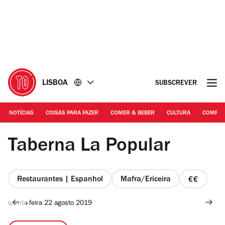
Ir
Ir
para
para
o
o
conteúdo
rodapé
LISBOA
SUBSCREVER
NOTÍCIAS
COISAS PARA FAZER
COMER & BEBER
CULTURA
COMPR
©Duarte Drago | Taberna La Popular
Taberna La Popular
Restaurantes | Espanhol
Mafra/Ericeira
preço
2
quinta-feira 22 agosto 2019
de
4