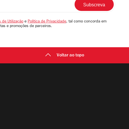
 de Utilização
e
Política de Privacidade
, tal como concorda em
rtas e promoções de parceiros.
Voltar ao topo