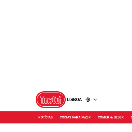
Ir
Ir
para
para
o
o
conteúdo
rodapé
LISBOA
NOTÍCIAS
COISAS PARA FAZER
COMER & BEBER