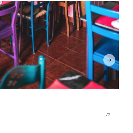
/2
©A