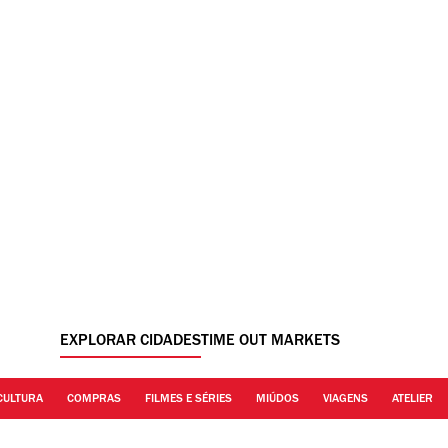
EXPLORAR CIDADES
TIME OUT MARKETS
CULTURA
COMPRAS
FILMES E SÉRIES
MIÚDOS
VIAGENS
ATELIER