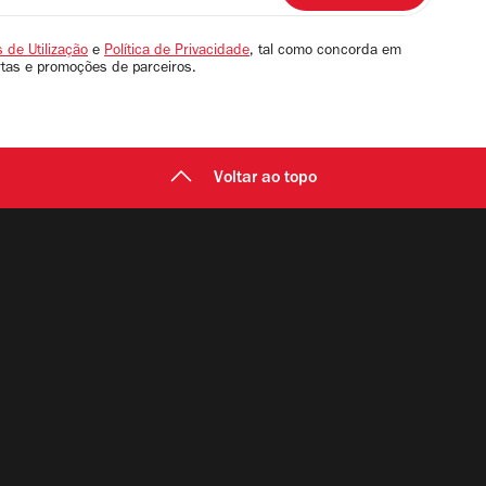
 de Utilização
e
Política de Privacidade
, tal como concorda em
rtas e promoções de parceiros.
Voltar ao topo