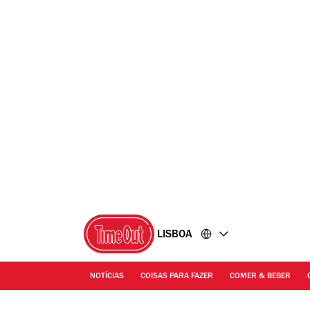
Ir
Ir
para
para
o
o
conteúdo
rodapé
LISBOA
NOTÍCIAS
COISAS PARA FAZER
COMER & BEBER